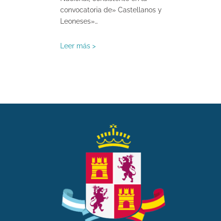
convocatoria de» Castellanos y
Leoneses»…
Leer más >