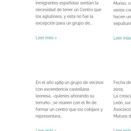
inmigrantes españolas sentían la
Murias, 
necesidad de tener un Centro que
varios c
los aglutinara, y esta no fue la
hacen un
excepción para un grupo de…
sepultura
Leer más >
Leer más
En el año 1989 un grupo de vecinos
Fecha de
con ascendencia castellana
2005.
leonesa, -quienes añorando su
La creaci
terruño-, se reúnen con el fin de
León, sur
formar un centro que los cobijara y
Asociaci
representara…
Mutuos d
Leer más >
Leer más