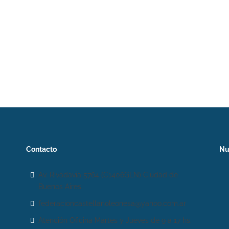
Contacto
Nu
Av. Rivadavia 5764 (C1406GLN) Ciudad de
Buenos Aires.
federacioncastellanoleonesa@yahoo.com.ar
Atención Oficina Martes y Jueves de 9 a 17 hs.