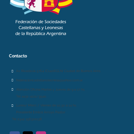
Contacto
Av. Rivadavia 5764 (C1406GLN) Ciudad de Buenos Aires.
federacioncastellanoleonesa@yahoo.com.ar
Atención Oficina Martes y Jueves de 9 a 17 hs.
Tel 4431-4121/3540.
Lunes/ Mierc / Viernes de 10.30 a 14 hs.
Presidente Emilce Arroyo Pastor:
Tel 0342 156310138.