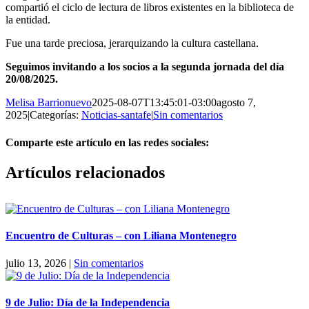
compartió el ciclo de lectura de libros existentes en la biblioteca de
la entidad.
Fue una tarde preciosa, jerarquizando la cultura castellana.
Seguimos invitando a los socios a la segunda jornada del día
20/08/2025.
Melisa Barrionuevo
2025-08-07T13:45:01-03:00
agosto 7,
2025
|
Categorías:
Noticias-santafe
|
Sin comentarios
Comparte este artículo en las redes sociales:
Facebook
X
Reddit
LinkedIn
Pinterest
Vk
Artículos relacionados
Encuentro de Culturas – con Liliana Montenegro
julio 13, 2026
|
Sin comentarios
9 de Julio: Día de la Independencia