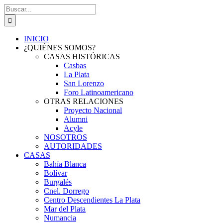
Saltar
Buscar:
al
contenido
INICIO
¿QUIÉNES SOMOS?
CASAS HISTÓRICAS
Casbas
La Plata
San Lorenzo
Foro Latinoamericano
OTRAS RELACIONES
Proyecto Nacional
Alumni
Acyle
NOSOTROS
AUTORIDADES
CASAS
Bahía Blanca
Bolívar
Burgalés
Cnel. Dorrego
Centro Descendientes La Plata
Mar del Plata
Numancia