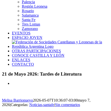
Palencia
Región Leonesa
Rosario
Salamanca
Santa Fe
Tres Lomas
Zamorano
EVENTOS
ESPACIO JOVEN
OTRAS PARTICIPACIONES
CONOCE CASTILLA Y LEÓN
ENLACES
CONTACTO
21 de Mayo 2026: Tardes de Literatura
Ver
imagen
más
grande
Melisa Barrionuevo
2026-05-07T10:36:07-03:00
mayo 7,
2026
|
Categorías:
Noticias-santafe
|
Sin comentarios