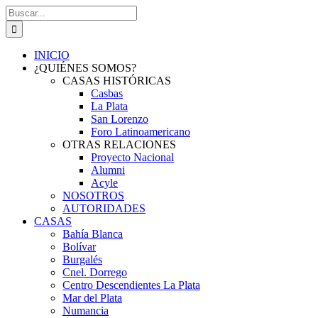
Saltar
Buscar:
al
contenido
INICIO
¿QUIÉNES SOMOS?
CASAS HISTÓRICAS
Casbas
La Plata
San Lorenzo
Foro Latinoamericano
OTRAS RELACIONES
Proyecto Nacional
Alumni
Acyle
NOSOTROS
AUTORIDADES
CASAS
Bahía Blanca
Bolívar
Burgalés
Cnel. Dorrego
Centro Descendientes La Plata
Mar del Plata
Numancia