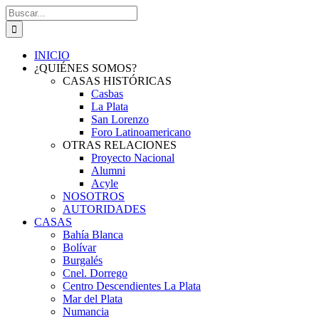
Saltar
Buscar:
al
contenido
INICIO
¿QUIÉNES SOMOS?
CASAS HISTÓRICAS
Casbas
La Plata
San Lorenzo
Foro Latinoamericano
OTRAS RELACIONES
Proyecto Nacional
Alumni
Acyle
NOSOTROS
AUTORIDADES
CASAS
Bahía Blanca
Bolívar
Burgalés
Cnel. Dorrego
Centro Descendientes La Plata
Mar del Plata
Numancia