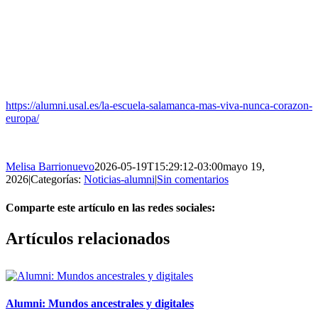
https://alumni.usal.es/la-escuela-salamanca-mas-viva-nunca-corazon-
europa/
Melisa Barrionuevo
2026-05-19T15:29:12-03:00
mayo 19,
2026
|
Categorías:
Noticias-alumni
|
Sin comentarios
Comparte este artículo en las redes sociales:
Facebook
X
Reddit
LinkedIn
Pinterest
Vk
Artículos relacionados
Alumni: Mundos ancestrales y digitales