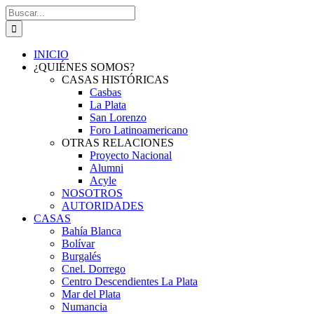
Saltar
Buscar:
al
contenido
INICIO
¿QUIÉNES SOMOS?
CASAS HISTÓRICAS
Casbas
La Plata
San Lorenzo
Foro Latinoamericano
OTRAS RELACIONES
Proyecto Nacional
Alumni
Acyle
NOSOTROS
AUTORIDADES
CASAS
Bahía Blanca
Bolívar
Burgalés
Cnel. Dorrego
Centro Descendientes La Plata
Mar del Plata
Numancia