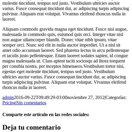
molestie tincidunt, tempus sed justo. Vestibulum ultricies auctor
varius. Fusce consequat tincidunt dui, ac adipiscing turpis adipiscing
pulvinar. Aliquam erat volutpat. Vivamus eleifend rhoncus nulla in
laoreet.
Aliquam commodo gravida magna eget tincidunt. Fusce nisi augue,
malesuada in commodo quis, euismod quis orci. Integer vitae nisl
non augue ullamcorper blandit. Donec vitae nibh ipsum, vitae
semper orci. Nunc sed elit in nulla auctor imperdiet. Ut a nisl sit
amet odio accumsan laoreet. Sed pharetra lectus in arcu pellentesque
et iaculis justo pellentesque. Etiam laoreet sodales sapien, id congue
magna malesuada ut. Class aptent taciti sociosqu ad litora torquent
per conubia nostra, per inceptos himenaeos.Vestibulum tortor nisi,
egestas eget molestie tincidunt, tempus sed justo. Vestibulum
ultricies auctor varius. Fusce consequat tincidunt dui, ac adipiscing
turpis adipiscing pulvinar. Aliquam erat volutpat. Vivamus eleifend
rhoncus nulla in laoreet.
admin
2016-09-22T09:49:29-03:00
noviembre 27, 2012
|
Categorías:
Pricing
|
Sin comentarios
Comparte este artículo en las redes sociales:
Facebook
X
Reddit
LinkedIn
Pinterest
Vk
Deja tu comentario