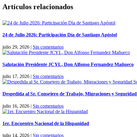
Facebook
X
Reddit
LinkedIn
Pinterest
Vk
Artículos relacionados
24 de Julio 2026: Participación Día de Santiago Apóstol
julio 29, 2026
|
Sin comentarios
Salutación Presidente JCYL, Don Alfonso Fernandez Mañueco
julio 17, 2026
|
Sin comentarios
Despedida al Sr. Consejero de Trabajo, Migraciones y Segurida
julio 16, 2026
|
Sin comentarios
1er. Encuentro Nacional de la Hispanidad
julio 14, 2026
|
Sin comentarios