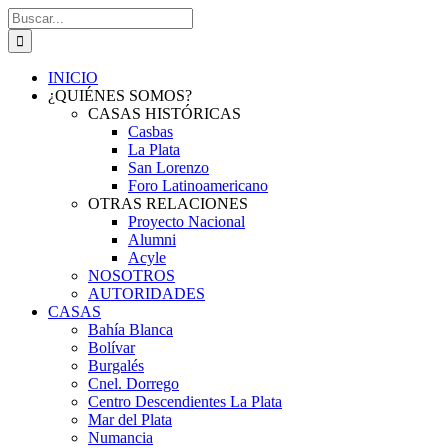
Saltar
Buscar:
al
contenido
INICIO
¿QUIÉNES SOMOS?
CASAS HISTÓRICAS
Casbas
La Plata
San Lorenzo
Foro Latinoamericano
OTRAS RELACIONES
Proyecto Nacional
Alumni
Acyle
NOSOTROS
AUTORIDADES
CASAS
Bahía Blanca
Bolívar
Burgalés
Cnel. Dorrego
Centro Descendientes La Plata
Mar del Plata
Numancia