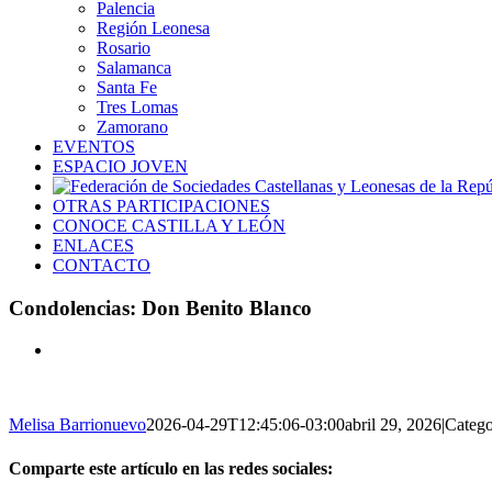
Palencia
Región Leonesa
Rosario
Salamanca
Santa Fe
Tres Lomas
Zamorano
EVENTOS
ESPACIO JOVEN
OTRAS PARTICIPACIONES
CONOCE CASTILLA Y LEÓN
ENLACES
CONTACTO
Condolencias: Don Benito Blanco
Ver
imagen
más
grande
Melisa Barrionuevo
2026-04-29T12:45:06-03:00
abril 29, 2026
|
Catego
Comparte este artículo en las redes sociales: