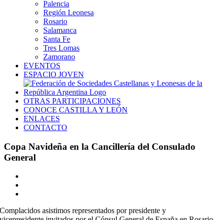
Palencia
Región Leonesa
Rosario
Salamanca
Santa Fe
Tres Lomas
Zamorano
EVENTOS
ESPACIO JOVEN
OTRAS PARTICIPACIONES
CONOCE CASTILLA Y LEÓN
ENLACES
CONTACTO
Copa Navideña en la Cancillería del Consulado
General
Ver
imagen
más
grande
Complacidos asistimos representados por presidente y
vicepresidente invitados por el Cónsul General de España en Rosario,