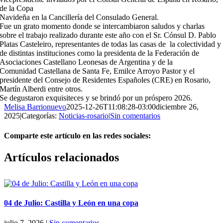
de la Copa
Navideña en la Cancillería del Consulado General.
Fue un grato momento donde se intercambiaron saludos y charlas
sobre el trabajo realizado durante este año con el Sr. Cónsul D. Pablo
Platas Casteleiro, representantes de todas las casas de la colectividad y
de distintas instituciones como la presidenta de la Federación de
Asociaciones Castellano Leonesas de Argentina y de la
Comunidad Castellana de Santa Fe, Emilce Arroyo Pastor y el
presidente del Consejo de Residentes Españoles (CRE) en Rosario,
Martín Alberdi entre otros.
Se degustaron exquisiteces y se brindó por un próspero 2026.
Melisa Barrionuevo
2025-12-26T11:08:28-03:00
diciembre 26,
2025
|
Categorías:
Noticias-rosario
|
Sin comentarios
Comparte este artículo en las redes sociales:
Facebook
X
Reddit
LinkedIn
Pinterest
Vk
Artículos relacionados
04 de Julio: Castilla y León en una copa
julio 7, 2026
|
Sin comentarios