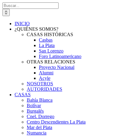
Saltar
Buscar:
al
contenido
INICIO
¿QUIÉNES SOMOS?
CASAS HISTÓRICAS
Casbas
La Plata
San Lorenzo
Foro Latinoamericano
OTRAS RELACIONES
Proyecto Nacional
Alumni
Acyle
NOSOTROS
AUTORIDADES
CASAS
Bahía Blanca
Bolívar
Burgalés
Cnel. Dorrego
Centro Descendientes La Plata
Mar del Plata
Numancia