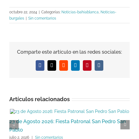
octubre 22, 2024
|
Categorías:
Noticias-bahiablanca
,
Noticias-
burgales
|
Sin comentarios
Comparte este artículo en las redes sociales:
Facebook
X
Reddit
LinkedIn
Pinterest
Vk
Artículos relacionados
23 de Agosto 2026: Fiesta Patronal San Pedro San
2
Pablo
j
julio 2, 2026
|
Sin comentarios