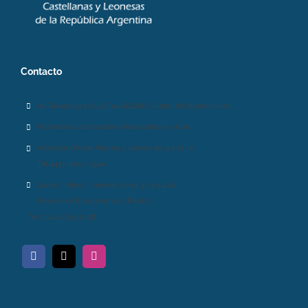
Contacto
Av. Rivadavia 5764 (C1406GLN) Ciudad de Buenos Aires.
federacioncastellanoleonesa@yahoo.com.ar
Atención Oficina Martes y Jueves de 9 a 17 hs.
Tel 4431-4121/3540.
Lunes/ Mierc / Viernes de 10.30 a 14 hs.
Presidente Emilce Arroyo Pastor:
Tel 0342 156310138.