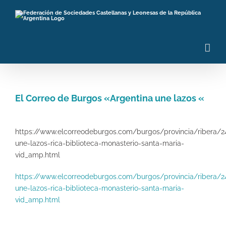
Saltar
al
contenido
El Correo de Burgos «Argentina une lazos «
Ver
imagen
https://www.elcorreodeburgos.com/burgos/provincia/ribera/2
más
une-lazos-rica-biblioteca-monasterio-santa-maria-
grande
vid_amp.html
https://www.elcorreodeburgos.com/burgos/provincia/ribera/2
une-lazos-rica-biblioteca-monasterio-santa-maria-
vid_amp.html