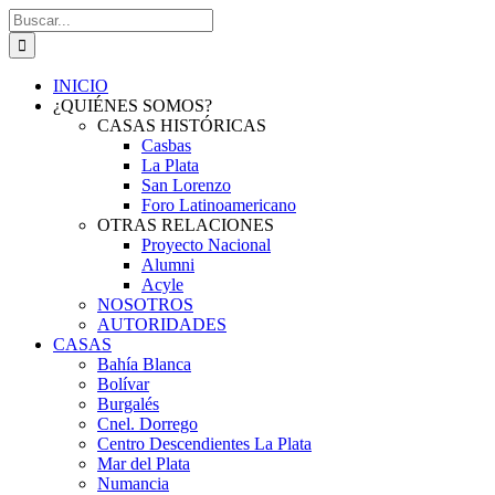
Saltar
Buscar:
al
contenido
INICIO
¿QUIÉNES SOMOS?
CASAS HISTÓRICAS
Casbas
La Plata
San Lorenzo
Foro Latinoamericano
OTRAS RELACIONES
Proyecto Nacional
Alumni
Acyle
NOSOTROS
AUTORIDADES
CASAS
Bahía Blanca
Bolívar
Burgalés
Cnel. Dorrego
Centro Descendientes La Plata
Mar del Plata
Numancia