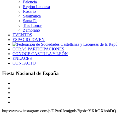
Palencia
Región Leonesa
Rosario
Salamanca
Santa Fe
Tres Lomas
Zamorano
EVENTOS
ESPACIO JOVEN
OTRAS PARTICIPACIONES
CONOCE CASTILLA Y LEÓN
ENLACES
CONTACTO
Fiesta Nacional de España
Ver
imagen
más
grande
https://www.instagram.com/p/DPw0Jvmjgnb/?igsh=YXJrOXhobD