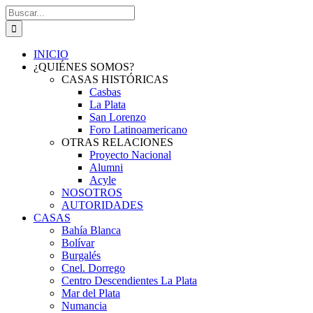
Saltar
Buscar:
al
contenido
INICIO
¿QUIÉNES SOMOS?
CASAS HISTÓRICAS
Casbas
La Plata
San Lorenzo
Foro Latinoamericano
OTRAS RELACIONES
Proyecto Nacional
Alumni
Acyle
NOSOTROS
AUTORIDADES
CASAS
Bahía Blanca
Bolívar
Burgalés
Cnel. Dorrego
Centro Descendientes La Plata
Mar del Plata
Numancia