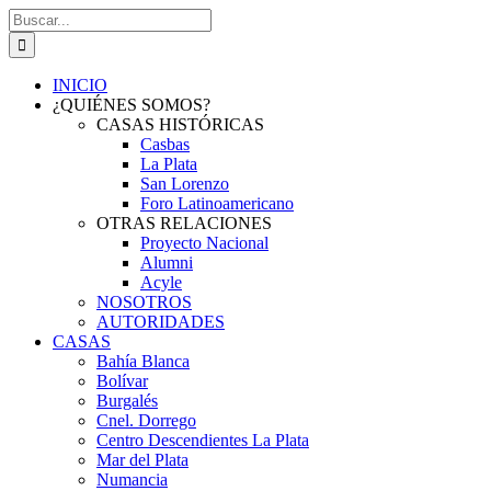
Saltar
Buscar:
al
contenido
INICIO
¿QUIÉNES SOMOS?
CASAS HISTÓRICAS
Casbas
La Plata
San Lorenzo
Foro Latinoamericano
OTRAS RELACIONES
Proyecto Nacional
Alumni
Acyle
NOSOTROS
AUTORIDADES
CASAS
Bahía Blanca
Bolívar
Burgalés
Cnel. Dorrego
Centro Descendientes La Plata
Mar del Plata
Numancia