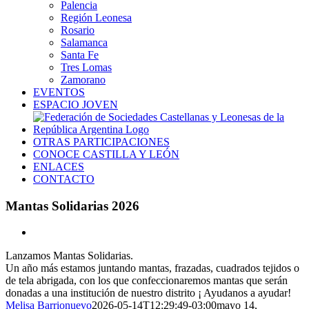
Palencia
Región Leonesa
Rosario
Salamanca
Santa Fe
Tres Lomas
Zamorano
EVENTOS
ESPACIO JOVEN
OTRAS PARTICIPACIONES
CONOCE CASTILLA Y LEÓN
ENLACES
CONTACTO
Mantas Solidarias 2026
Ver
imagen
Lanzamos Mantas Solidarias.
más
Un año más estamos juntando mantas, frazadas, cuadrados tejidos o
grande
de tela abrigada, con los que confeccionaremos mantas que serán
donadas a una institución de nuestro distrito ¡ Ayudanos a ayudar!
Melisa Barrionuevo
2026-05-14T12:29:49-03:00
mayo 14,