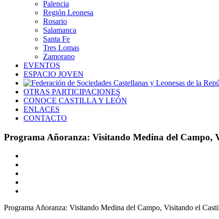
Palencia
Región Leonesa
Rosario
Salamanca
Santa Fe
Tres Lomas
Zamorano
EVENTOS
ESPACIO JOVEN
OTRAS PARTICIPACIONES
CONOCE CASTILLA Y LEÓN
ENLACES
CONTACTO
Programa Añoranza: Visitando Medina del Campo, Vis
Ver
imagen
más
grande
Programa Añoranza: Visitando Medina del Campo, Visitando el Castil