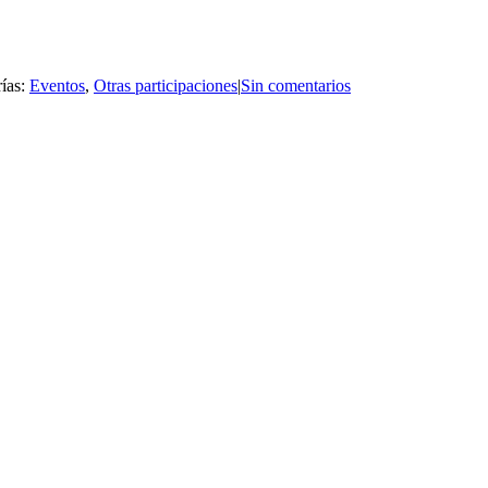
ías:
Eventos
,
Otras participaciones
|
Sin comentarios