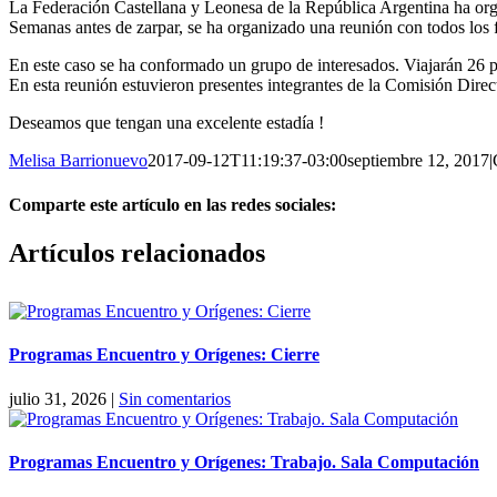
La Federación Castellana y Leonesa de la República Argentina ha organ
Semanas antes de zarpar, se ha organizado una reunión con todos los f
En este caso se ha conformado un grupo de interesados. Viajarán 26 per
En esta reunión estuvieron presentes integrantes de la Comisión Direc
Deseamos que tengan una excelente estadía !
Melisa Barrionuevo
2017-09-12T11:19:37-03:00
septiembre 12, 2017
|
Comparte este artículo en las redes sociales:
Facebook
X
Reddit
LinkedIn
Pinterest
Vk
Artículos relacionados
Programas Encuentro y Orígenes: Cierre
julio 31, 2026
|
Sin comentarios
Programas Encuentro y Orígenes: Trabajo. Sala Computación