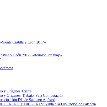
 «Siente Castilla y León 2017»
astilla y León 2017» -Reunión PreViaje-
7
obremesa
o y Orígenes: Cierre
o y Orígenes: Trabajo. Sala Computación
articipación Día de Santiago Apóstol
NTRO Y ORIGENES: Visita a la Diputación de Palencia