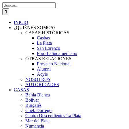
Saltar
Buscar:
al
contenido
INICIO
¿QUIÉNES SOMOS?
CASAS HISTÓRICAS
Casbas
La Plata
San Lorenzo
Foro Latinoamericano
OTRAS RELACIONES
Proyecto Nacional
Alumni
Acyle
NOSOTROS
AUTORIDADES
CASAS
Bahía Blanca
Bolívar
Burgalés
Cnel. Dorrego
Centro Descendientes La Plata
Mar del Plata
Numancia