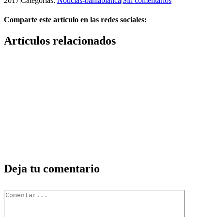
2017
|
Categorías:
Noticias-bahiablanca
|
Sin comentarios
Comparte este artículo en las redes sociales:
Facebook
X
Reddit
LinkedIn
Pinterest
Vk
Artículos relacionados
Deja tu comentario
Comentar