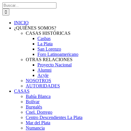
Saltar
Buscar:
al
contenido
INICIO
¿QUIÉNES SOMOS?
CASAS HISTÓRICAS
Casbas
La Plata
San Lorenzo
Foro Latinoamericano
OTRAS RELACIONES
Proyecto Nacional
Alumni
Acyle
NOSOTROS
AUTORIDADES
CASAS
Bahía Blanca
Bolívar
Burgalés
Cnel. Dorrego
Centro Descendientes La Plata
Mar del Plata
Numancia