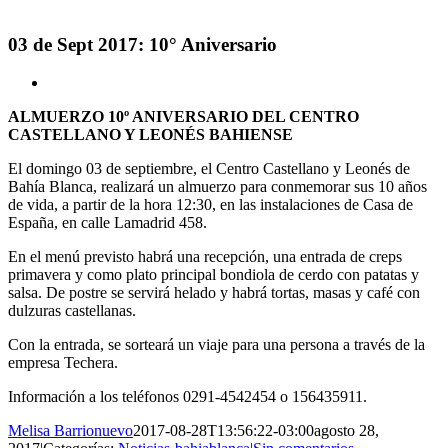
03 de Sept 2017: 10° Aniversario
Ver
imagen
ALMUERZO 10º ANIVERSARIO DEL CENTRO
más
CASTELLANO Y LEONÉS BAHIENSE
grande
El domingo 03 de septiembre, el Centro Castellano y Leonés de
Bahía Blanca, realizará un almuerzo para conmemorar sus 10 años
de vida, a partir de la hora 12:30, en las instalaciones de Casa de
España, en calle Lamadrid 458.
En el menú previsto habrá una recepción, una entrada de creps
primavera y como plato principal bondiola de cerdo con patatas y
salsa. De postre se servirá helado y habrá tortas, masas y café con
dulzuras castellanas.
Con la entrada, se sorteará un viaje para una persona a través de la
empresa Techera.
Información a los teléfonos 0291-4542454 o 156435911.
Melisa Barrionuevo
2017-08-28T13:56:22-03:00
agosto 28,