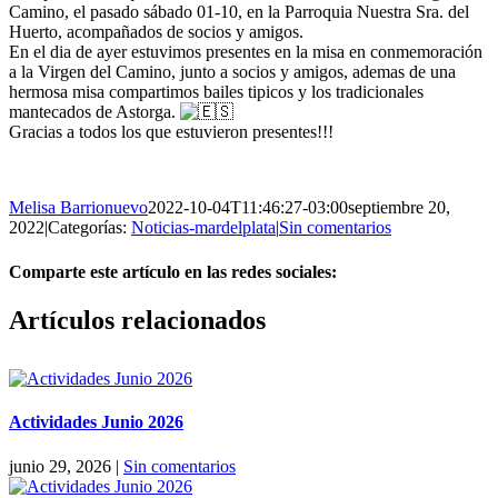
Camino, el pasado sábado 01-10, en la Parroquia Nuestra Sra. del
Huerto, acompañados de socios y amigos.
En el dia de ayer estuvimos presentes en la misa en conmemoración
a la Virgen del Camino, junto a socios y amigos, ademas de una
hermosa misa compartimos bailes tipicos y los tradicionales
mantecados de Astorga.
Gracias a todos los que estuvieron presentes!!!
Melisa Barrionuevo
2022-10-04T11:46:27-03:00
septiembre 20,
2022
|
Categorías:
Noticias-mardelplata
|
Sin comentarios
Comparte este artículo en las redes sociales:
Facebook
X
Reddit
LinkedIn
Pinterest
Vk
Artículos relacionados
Actividades Junio 2026
junio 29, 2026
|
Sin comentarios