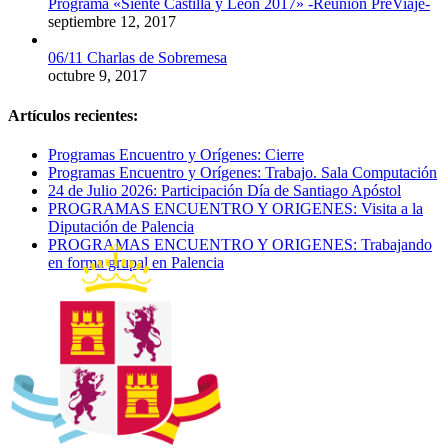
Programa «Siente Castilla y León 2017» -Reunión PreViaje-
septiembre 12, 2017
06/11 Charlas de Sobremesa
octubre 9, 2017
Artículos recientes:
Programas Encuentro y Orígenes: Cierre
Programas Encuentro y Orígenes: Trabajo. Sala Computación
24 de Julio 2026: Participación Día de Santiago Apóstol
PROGRAMAS ENCUENTRO Y ORIGENES: Visita a la
Diputación de Palencia
PROGRAMAS ENCUENTRO Y ORIGENES: Trabajando
en forma grupal en Palencia