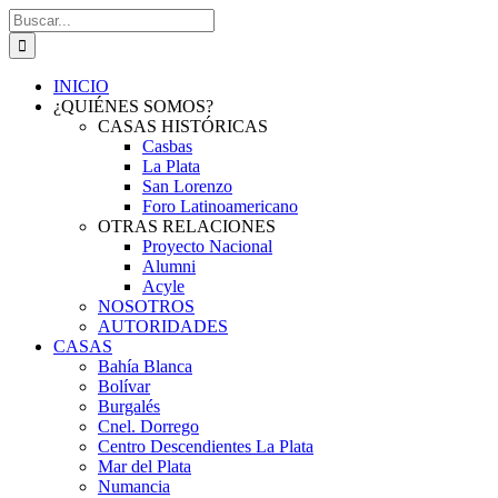
Saltar
Buscar:
al
contenido
INICIO
¿QUIÉNES SOMOS?
CASAS HISTÓRICAS
Casbas
La Plata
San Lorenzo
Foro Latinoamericano
OTRAS RELACIONES
Proyecto Nacional
Alumni
Acyle
NOSOTROS
AUTORIDADES
CASAS
Bahía Blanca
Bolívar
Burgalés
Cnel. Dorrego
Centro Descendientes La Plata
Mar del Plata
Numancia