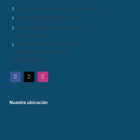
Av. Rivadavia 5764 (C1406GLN) Ciudad de Buenos Aires.
federacioncastellanoleonesa@yahoo.com.ar
Atención Oficina Martes y Jueves de 9 a 17 hs.
Tel 4431-4121/3540.
Lunes/ Mierc / Viernes de 10.30 a 14 hs.
Presidente Emilce Arroyo Pastor:
Tel 0342 156310138.
Nuestra ubicación