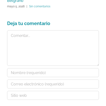
Belgrano
m
mayo 5, 2026
|
Sin comentarios
Deja tu comentario
Comentar