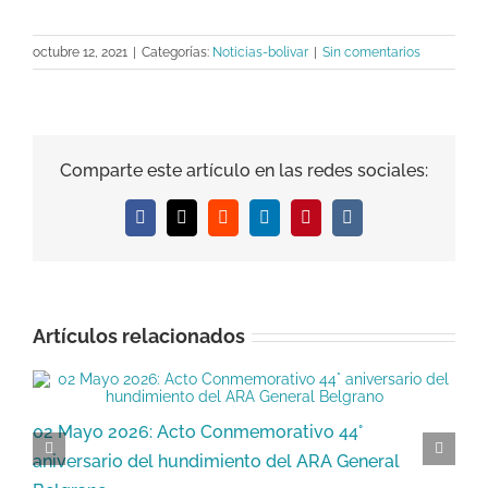
octubre 12, 2021
|
Categorías:
Noticias-bolivar
|
Sin comentarios
Comparte este artículo en las redes sociales:
Facebook
X
Reddit
LinkedIn
Pinterest
Vk
Artículos relacionados
02 Mayo 2026: Acto Conmemorativo 44°
3
aniversario del hundimiento del ARA General
M