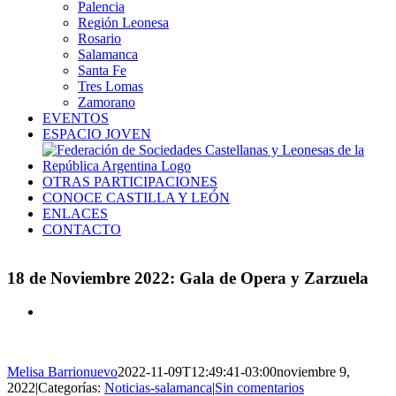
Palencia
Región Leonesa
Rosario
Salamanca
Santa Fe
Tres Lomas
Zamorano
EVENTOS
ESPACIO JOVEN
OTRAS PARTICIPACIONES
CONOCE CASTILLA Y LEÓN
ENLACES
CONTACTO
18 de Noviembre 2022: Gala de Opera y Zarzuela
Ver
imagen
más
grande
Melisa Barrionuevo
2022-11-09T12:49:41-03:00
noviembre 9,
2022
|
Categorías:
Noticias-salamanca
|
Sin comentarios