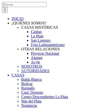
Saltar
Buscar:
al
contenido
INICIO
¿QUIÉNES SOMOS?
CASAS HISTÓRICAS
Casbas
La Plata
San Lorenzo
Foro Latinoamericano
OTRAS RELACIONES
Proyecto Nacional
Alumni
Acyle
NOSOTROS
AUTORIDADES
CASAS
Bahía Blanca
Bolívar
Burgalés
Cnel. Dorrego
Centro Descendientes La Plata
Mar del Plata
Numancia