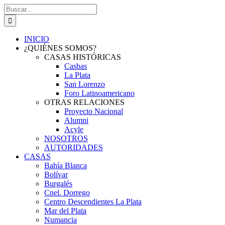
Saltar
Buscar:
al
contenido
INICIO
¿QUIÉNES SOMOS?
CASAS HISTÓRICAS
Casbas
La Plata
San Lorenzo
Foro Latinoamericano
OTRAS RELACIONES
Proyecto Nacional
Alumni
Acyle
NOSOTROS
AUTORIDADES
CASAS
Bahía Blanca
Bolívar
Burgalés
Cnel. Dorrego
Centro Descendientes La Plata
Mar del Plata
Numancia