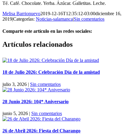
Té. Café. Chocolate. Yerba. Azúcar. Galletitas. Leche.
Melisa Barrionuevo
2019-12-16T12:35:12-03:00
diciembre 16,
2019
|
Categorías:
Noticias-salamanca
|
Sin comentarios
Comparte este artículo en las redes sociales:
Facebook
X
Reddit
LinkedIn
Pinterest
Vk
Artículos relacionados
18 de Julio 2026: Celebración Día de la amistad
julio 3, 2026
|
Sin comentarios
28 Junio 2026: 104* Aniversario
junio 5, 2026
|
Sin comentarios
26 de Abril 2026: Fiesta del Charango