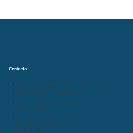
Contacto
Av. Rivadavia 5764 (C1406GLN) Ciudad de Buenos Aires.
federacioncastellanoleonesa@yahoo.com.ar
Atención Oficina Martes y Jueves de 9 a 17 hs.
Tel 4431-4121/3540.
Lunes/ Mierc / Viernes de 10.30 a 14 hs.
Presidente Emilce Arroyo Pastor:
Tel 0342 156310138.