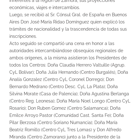
inherentes a la región de Zamora, sus proyecciones
económicas, viajes e intercambios.
Luego, se recibió al Sr. Cónsul Gral. de España en Buenos
Aires Don José María Ridao Domínguez quien explicó los
trámites de nacionalidad y la trascendencia de todas sus
inscripciones.
Acto seguido se compartió una cena en honor a las
autoridades intercambiándose obsequios regionales de
ambos orígenes, a la misma asistieron los Presidentes de
todos los Centros: Doña Claudia Herrero Valtuille (Agrup.
CyL Bolívar); Doña Julia Hernando (Centro Burgalés), Doña
Analía Gonzalez (Centro CyL Coronel Dorrego); Don
Bernardo Medrano (Centro Desc. CyL La Plata); Doña
Silvina Morate (Casa de Palencia); Doña Agustina Berlanga
(Centro Reg. Leonesa); Doña María Noel Longo (Centro CyL
Rosario); Don Ruben Gomez (Centro Salamanca); Doña
Emilce Arroyo Pastor (Comunidad Cast. Santa Fe); Doña
Pilar Berzosa (Centro Soriano Numancia); Doña María
Beatriz Romillo (Centro CyL Tres Lomas) y Don Alfredo
Miranda (Centro Zamorano) junto a la Presidente de la