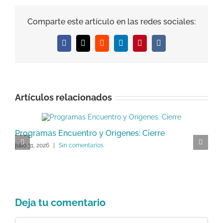
Comparte este artículo en las redes sociales:
Facebook
X
Reddit
LinkedIn
Pinterest
Vk
Artículos relacionados
Programas Encuentro y Orígenes: Cierre
P
julio 31, 2026
|
Sin comentarios
C
ju
Deja tu comentario
Comentar