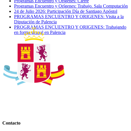
Programas Encuentro y Orígenes: Cierre
Programas Encuentro y Orígenes: Trabajo. Sala Computación
24 de Julio 2026: Participación Día de Santiago Apóstol
PROGRAMAS ENCUENTRO Y ORIGENES: Visita a la
Diputación de Palencia
PROGRAMAS ENCUENTRO Y ORIGENES: Trabajando
en forma grupal en Palencia
Contacto