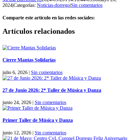
2024
|
Categorías:
Noticias-dorrego
|
Sin comentarios
Comparte este artículo en las redes sociales:
Facebook
X
Reddit
LinkedIn
Pinterest
Vk
Artículos relacionados
Cierre Mantas Solidarias
julio 6, 2026
|
Sin comentarios
27 de Junio 2026: 2* Taller de Música y Danza
junio 24, 2026
|
Sin comentarios
Primer Taller de Música y Danza
junio 12, 2026
|
Sin comentarios