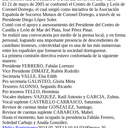
El 21 de mayo de 2005 se conformó el Centro de Castilla y León de
Coronel Dorrego, el cual surgió como iniciativa de la Asociación
Española de Socorros Mutuos de Coronel Dorrego, a través de su
Presidente Diego López Soler.
Contó con el apoyo y asesoramiento del Presidente del Centro de
Castilla y León de Mar del Plata, José Pérez Pinar.
Se realizó una convocatoria por medio de la prensa local, y en forma
personal, logrando una importante presencia de descendientes de
castellano leoneses, colectividad que es una de las más numerosas
entre los españoles que formaron la sociedad dorreguense.
La primera comisión directiva estuvo conformada de la siguiente
manera:
Presidente FERRERO, Fabián Lorenzo
Vice Presidente DIMATZ, Rubén Rodolfo
Secretaria VALLE, Elsa Edith
Pro secretaria GALISTEO, Gloria Mirta
Tesorero ALONSO, Segundo Ricardo
Pro tesorera TELLO, Herminia
Vocales titulares: VAZQUEZ, Raúl Antonio y GARCIA, Zulma.
Vocal suplente CASTRILLO CARRASCO, Saturnino.
Revisor de cuentas titular GONZALEZ, Santiago.
Revisor de cuentas suplente CABARCOS, Mabel.
Hasta el momento, han ocupado la presidencia Fabián Ferrero,
Soledad Carbajo y Analía González.
Melisa Barrionuevo
2024-05-20T14:16:44-03:00
mayo 20,