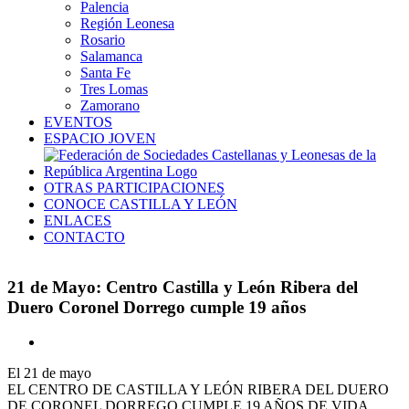
Palencia
Región Leonesa
Rosario
Salamanca
Santa Fe
Tres Lomas
Zamorano
EVENTOS
ESPACIO JOVEN
OTRAS PARTICIPACIONES
CONOCE CASTILLA Y LEÓN
ENLACES
CONTACTO
21 de Mayo: Centro Castilla y León Ribera del
Duero Coronel Dorrego cumple 19 años
Ver
imagen
El 21 de mayo
más
EL CENTRO DE CASTILLA Y LEÓN RIBERA DEL DUERO
grande
DE CORONEL DORREGO CUMPLE 19 AÑOS DE VIDA