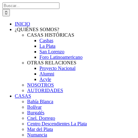
Saltar
Buscar:
al
contenido
INICIO
¿QUIÉNES SOMOS?
CASAS HISTÓRICAS
Casbas
La Plata
San Lorenzo
Foro Latinoamericano
OTRAS RELACIONES
Proyecto Nacional
Alumni
Acyle
NOSOTROS
AUTORIDADES
CASAS
Bahía Blanca
Bolívar
Burgalés
Cnel. Dorrego
Centro Descendientes La Plata
Mar del Plata
Numancia