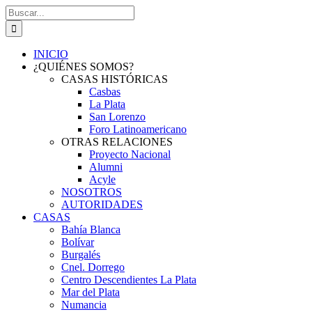
Saltar
Buscar:
al
contenido
INICIO
¿QUIÉNES SOMOS?
CASAS HISTÓRICAS
Casbas
La Plata
San Lorenzo
Foro Latinoamericano
OTRAS RELACIONES
Proyecto Nacional
Alumni
Acyle
NOSOTROS
AUTORIDADES
CASAS
Bahía Blanca
Bolívar
Burgalés
Cnel. Dorrego
Centro Descendientes La Plata
Mar del Plata
Numancia