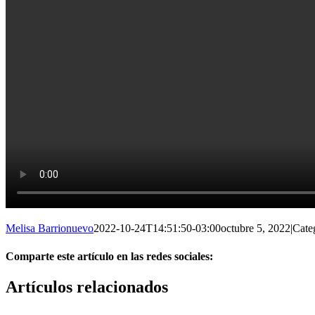
Melisa Barrionuevo
2022-10-24T14:51:50-03:00
octubre 5, 2022
|
Cate
Comparte este artículo en las redes sociales:
Facebook
X
Reddit
LinkedIn
Pinterest
Vk
Artículos relacionados