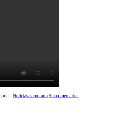
gorías:
Noticias-zamorano
|
Sin comentarios