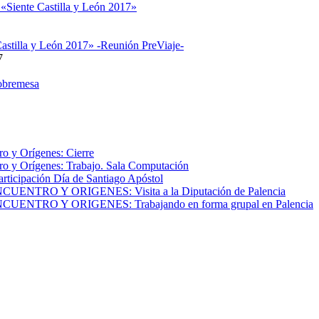
 «Siente Castilla y León 2017»
astilla y León 2017» -Reunión PreViaje-
7
obremesa
o y Orígenes: Cierre
o y Orígenes: Trabajo. Sala Computación
articipación Día de Santiago Apóstol
NTRO Y ORIGENES: Visita a la Diputación de Palencia
NTRO Y ORIGENES: Trabajando en forma grupal en Palencia