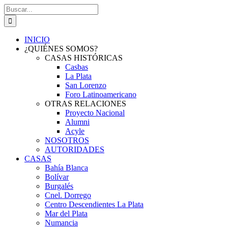
Saltar
Buscar:
al
contenido
INICIO
¿QUIÉNES SOMOS?
CASAS HISTÓRICAS
Casbas
La Plata
San Lorenzo
Foro Latinoamericano
OTRAS RELACIONES
Proyecto Nacional
Alumni
Acyle
NOSOTROS
AUTORIDADES
CASAS
Bahía Blanca
Bolívar
Burgalés
Cnel. Dorrego
Centro Descendientes La Plata
Mar del Plata
Numancia