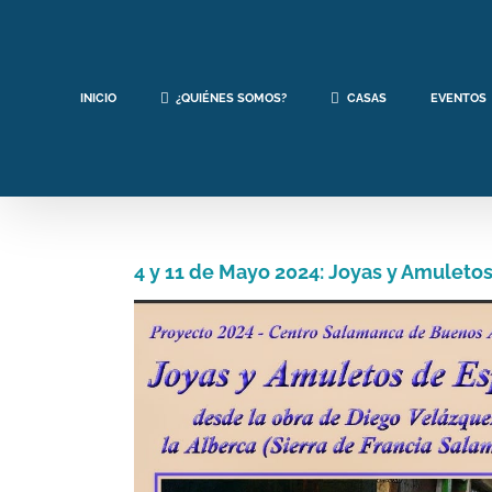
Saltar
al
contenido
INICIO
¿QUIÉNES SOMOS?
CASAS
EVENTOS
4 y 11 de Mayo 2024: Joyas y Amuleto
Ver
imagen
más
grande