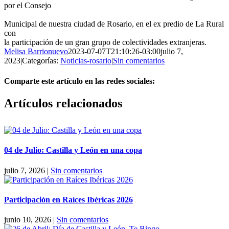
por el Consejo
Municipal de nuestra ciudad de Rosario, en el ex predio de La Rural
con
la participación de un gran grupo de colectividades extranjeras.
Melisa Barrionuevo
2023-07-07T21:10:26-03:00
julio 7,
2023
|
Categorías:
Noticias-rosario
|
Sin comentarios
Comparte este artículo en las redes sociales:
Facebook
X
Reddit
LinkedIn
Pinterest
Vk
Artículos relacionados
04 de Julio: Castilla y León en una copa
julio 7, 2026
|
Sin comentarios
Participación en Raíces Ibéricas 2026
junio 10, 2026
|
Sin comentarios