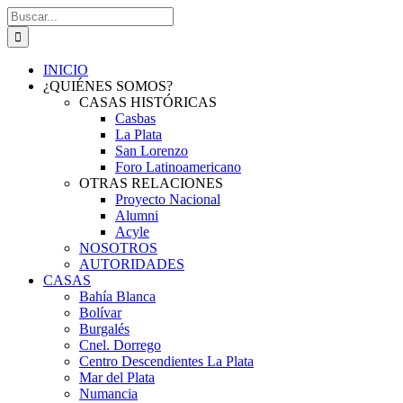
Saltar
Buscar:
al
contenido
INICIO
¿QUIÉNES SOMOS?
CASAS HISTÓRICAS
Casbas
La Plata
San Lorenzo
Foro Latinoamericano
OTRAS RELACIONES
Proyecto Nacional
Alumni
Acyle
NOSOTROS
AUTORIDADES
CASAS
Bahía Blanca
Bolívar
Burgalés
Cnel. Dorrego
Centro Descendientes La Plata
Mar del Plata
Numancia