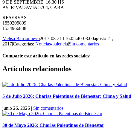
9 DE SEPTIEMBRE, 16.30 HS
AV. RIVADAVIA 5764, CABA
RESERVAS
1550205809
1534966838
Melisa Barrionuevo
2017-08-21T16:05:40-03:00
agosto 21,
2017
|
Categorías:
Noticias-palencia
|
Sin comentarios
Comparte este artículo en las redes sociales:
Facebook
X
Reddit
LinkedIn
Pinterest
Vk
Artículos relacionados
5 de Julio 2026: Charlas Palentinas de Bienestar: Clima y Salud
junio 26, 2026
|
Sin comentarios
30 de Mayo 2026: Charlas Palentinas de Bienestar