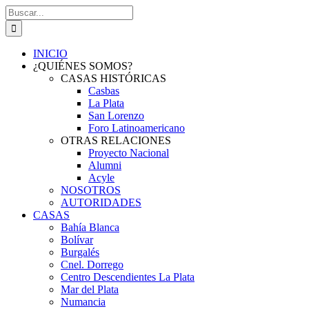
Saltar
Buscar:
al
contenido
INICIO
¿QUIÉNES SOMOS?
CASAS HISTÓRICAS
Casbas
La Plata
San Lorenzo
Foro Latinoamericano
OTRAS RELACIONES
Proyecto Nacional
Alumni
Acyle
NOSOTROS
AUTORIDADES
CASAS
Bahía Blanca
Bolívar
Burgalés
Cnel. Dorrego
Centro Descendientes La Plata
Mar del Plata
Numancia