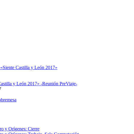
 «Siente Castilla y León 2017»
astilla y León 2017» -Reunión PreViaje-
7
obremesa
o y Orígenes: Cierre