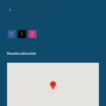
Tel 4431-4121/3540.
Lunes/ Mierc / Viernes de 10.30 a 14 hs.
Presidente Emilce Arroyo Pastor:
Tel 0342 156310138.
Nuestra ubicación