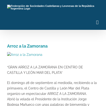
Saltar
al
contenido
Arroz a la Zamorana
Ver
imagen
más
“GRAN ARROZ A LA ZAMORANA EN CENTRO DE
grande
CASTILLA Y LEÓN MAR DEL PLATA”
El domingo 28 de septiembre al mediodía, recibiendo a la
primavera, el Centro de Castilla y León Mar del Plata
organizo un espectacular ARROZ A LA ZAMORANA.
Abrió la velada el Presidente de la Institución Jorge
Bodega Mañueco con unas palabras de bienvenida y