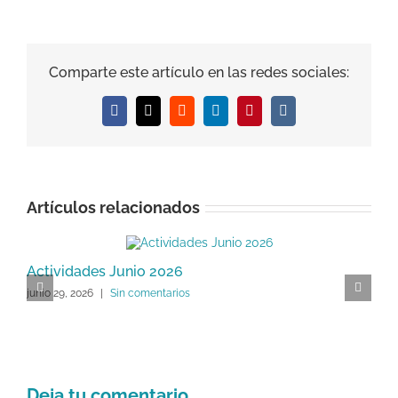
Comparte este artículo en las redes sociales:
Facebook
X
Reddit
LinkedIn
Pinterest
Vk
Artículos relacionados
Actividades Junio 2026
A
junio 29, 2026
|
Sin comentarios
j
Deja tu comentario