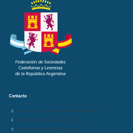
Contacto
Av. Rivadavia 5764 (C1406GLN) Ciudad de Buenos Aires.
federacioncastellanoleonesa@yahoo.com.ar
Atención Oficina Martes y Jueves de 9 a 17 hs.