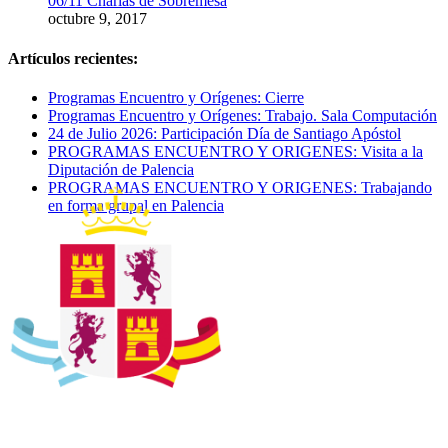
06/11 Charlas de Sobremesa
octubre 9, 2017
Artículos recientes:
Programas Encuentro y Orígenes: Cierre
Programas Encuentro y Orígenes: Trabajo. Sala Computación
24 de Julio 2026: Participación Día de Santiago Apóstol
PROGRAMAS ENCUENTRO Y ORIGENES: Visita a la
Diputación de Palencia
PROGRAMAS ENCUENTRO Y ORIGENES: Trabajando
en forma grupal en Palencia