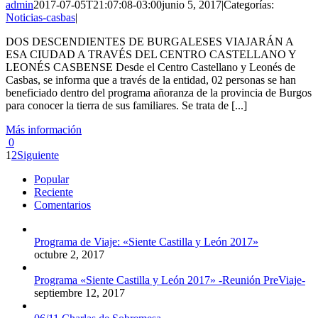
admin
2017-07-05T21:07:08-03:00
junio 5, 2017
|
Categorías:
Noticias-casbas
|
DOS DESCENDIENTES DE BURGALESES VIAJARÁN A
ESA CIUDAD A TRAVÉS DEL CENTRO CASTELLANO Y
LEONÉS CASBENSE Desde el Centro Castellano y Leonés de
Casbas, se informa que a través de la entidad, 02 personas se han
beneficiado dentro del programa añoranza de la provincia de Burgos
para conocer la tierra de sus familiares. Se trata de [...]
Más información
0
1
2
Siguiente
Popular
Reciente
Comentarios
Programa de Viaje: «Siente Castilla y León 2017»
octubre 2, 2017
Programa «Siente Castilla y León 2017» -Reunión PreViaje-
septiembre 12, 2017