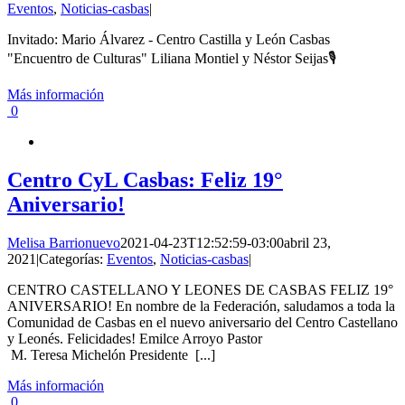
Eventos
,
Noticias-casbas
|
Invitado: Mario Álvarez - Centro Castilla y León Casbas
"Encuentro de Culturas" Liliana Montiel y Néstor Seijas🎙
Más información
0
Centro CyL Casbas: Feliz 19°
Aniversario!
Melisa Barrionuevo
2021-04-23T12:52:59-03:00
abril 23,
2021
|
Categorías:
Eventos
,
Noticias-casbas
|
CENTRO CASTELLANO Y LEONES DE CASBAS FELIZ 19°
ANIVERSARIO! En nombre de la Federación, saludamos a toda la
Comunidad de Casbas en el nuevo aniversario del Centro Castellano
y Leonés. Felicidades! Emilce Arroyo Pastor
M. Teresa Michelón Presidente [...]
Más información
0