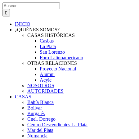
Saltar
Buscar:
al
contenido
INICIO
¿QUIÉNES SOMOS?
CASAS HISTÓRICAS
Casbas
La Plata
San Lorenzo
Foro Latinoamericano
OTRAS RELACIONES
Proyecto Nacional
Alumni
Acyle
NOSOTROS
AUTORIDADES
CASAS
Bahía Blanca
Bolívar
Burgalés
Cnel. Dorrego
Centro Descendientes La Plata
Mar del Plata
Numancia