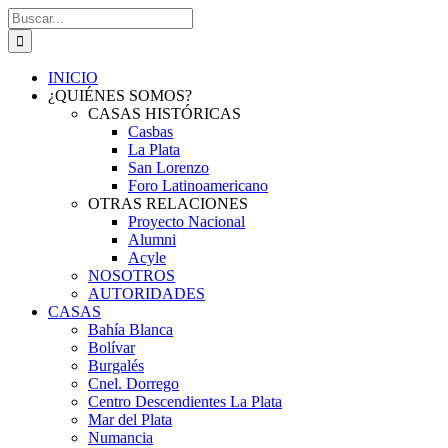
Saltar
Buscar:
al
contenido
INICIO
¿QUIÉNES SOMOS?
CASAS HISTÓRICAS
Casbas
La Plata
San Lorenzo
Foro Latinoamericano
OTRAS RELACIONES
Proyecto Nacional
Alumni
Acyle
NOSOTROS
AUTORIDADES
CASAS
Bahía Blanca
Bolívar
Burgalés
Cnel. Dorrego
Centro Descendientes La Plata
Mar del Plata
Numancia