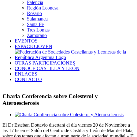
Palencia
Región Leonesa
Rosario
Salamanca
Santa Fe
Tres Lomas
Zamorano
EVENTOS
ESPACIO JOVEN
OTRAS PARTICIPACIONES
CONOCE CASTILLA Y LEÓN
ENLACES
CONTACTO
Charla Conferencia sobre Colesterol y
Ateroesclerosis
Ver
imagen
El Dr Esteban Dottavio disertará el día viernes 20 de Noviembre a
más
las 17 hs en el Salón del Centro de Castilla y León de Mar del Plata,
grande
sobre dos temas que afectan a gran parte de la sociedad mundial » El