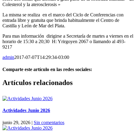
Colesterol y la aterosclerosis »
La misma se realiza en el marco del Ciclo de Conferencias con
entrada libre y gratuita que brinda habitualmente el Centro de
Castilla y León de Mar del Plata.
Para mas información dirigirse a Secretaría de martes a viernes en el
horario de 15:30 a 20;30 H: Yrirgoyen 2067 o llamando al 493-
9217
admin
2017-07-07T14:29:34-03:00
Comparte este artículo en las redes sociales:
Facebook
X
Reddit
LinkedIn
Pinterest
Vk
Artículos relacionados
Actividades Junio 2026
junio 29, 2026
|
Sin comentarios