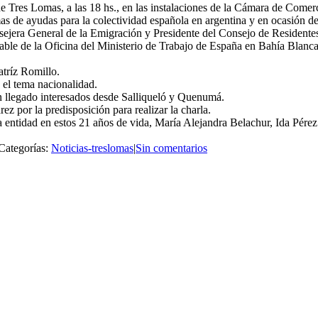
 Tres Lomas, a las 18 hs., en las instalaciones de la Cámara de Comerc
 de ayudas para la colectividad española en argentina y en ocasión del 
Consejera General de la Emigración y Presidente del Consejo de Reside
sable de la Oficina del Ministerio de Trabajo de España en Bahía Blanc
atríz Romillo.
 el tema nacionalidad.
n llegado interesados desde Salliqueló y Quenumá.
z por la predisposición para realizar la charla.
la entidad en estos 21 años de vida, María Alejandra Belachur, Ida Pérez
Categorías:
Noticias-treslomas
|
Sin comentarios