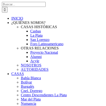
Saltar
Buscar:
al
contenido
INICIO
¿QUIÉNES SOMOS?
CASAS HISTÓRICAS
Casbas
La Plata
San Lorenzo
Foro Latinoamericano
OTRAS RELACIONES
Proyecto Nacional
Alumni
Acyle
NOSOTROS
AUTORIDADES
CASAS
Bahía Blanca
Bolívar
Burgalés
Cnel. Dorrego
Centro Descendientes La Plata
Mar del Plata
Numancia