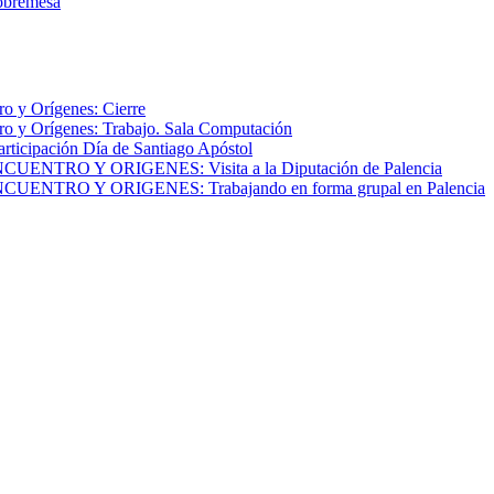
obremesa
o y Orígenes: Cierre
o y Orígenes: Trabajo. Sala Computación
articipación Día de Santiago Apóstol
NTRO Y ORIGENES: Visita a la Diputación de Palencia
NTRO Y ORIGENES: Trabajando en forma grupal en Palencia