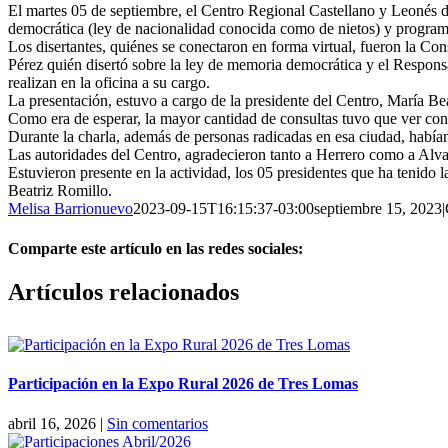
El martes 05 de septiembre, el Centro Regional Castellano y Leonés de
democrática (ley de nacionalidad conocida como de nietos) y programas
Los disertantes, quiénes se conectaron en forma virtual, fueron la 
Pérez quién disertó sobre la ley de memoria democrática y el Respon
realizan en la oficina a su cargo.
La presentación, estuvo a cargo de la presidente del Centro, María Be
Como era de esperar, la mayor cantidad de consultas tuvo que ver con
Durante la charla, además de personas radicadas en esa ciudad, había
Las autoridades del Centro, agradecieron tanto a Herrero como a Alvare
Estuvieron presente en la actividad, los 05 presidentes que ha tenido 
Beatriz Romillo.
Melisa Barrionuevo
2023-09-15T16:15:37-03:00
septiembre 15, 2023
|
Comparte este artículo en las redes sociales:
Facebook
X
Reddit
LinkedIn
Pinterest
Vk
Artículos relacionados
Participación en la Expo Rural 2026 de Tres Lomas
abril 16, 2026
|
Sin comentarios