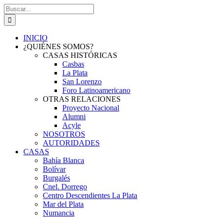
Saltar
Buscar:
al
contenido
INICIO
¿QUIÉNES SOMOS?
CASAS HISTÓRICAS
Casbas
La Plata
San Lorenzo
Foro Latinoamericano
OTRAS RELACIONES
Proyecto Nacional
Alumni
Acyle
NOSOTROS
AUTORIDADES
CASAS
Bahía Blanca
Bolívar
Burgalés
Cnel. Dorrego
Centro Descendientes La Plata
Mar del Plata
Numancia