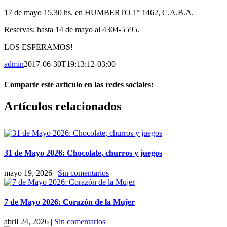
17 de mayo 15.30 hs. en HUMBERTO 1° 1462, C.A.B.A.
Reservas: hasta 14 de mayo al 4304-5595.
LOS ESPERAMOS!
admin
2017-06-30T19:13:12-03:00
Comparte este artículo en las redes sociales:
Facebook
X
Reddit
LinkedIn
Pinterest
Vk
Artículos relacionados
31 de Mayo 2026: Chocolate, churros y juegos
mayo 19, 2026
|
Sin comentarios
7 de Mayo 2026: Corazón de la Mujer
abril 24, 2026
|
Sin comentarios