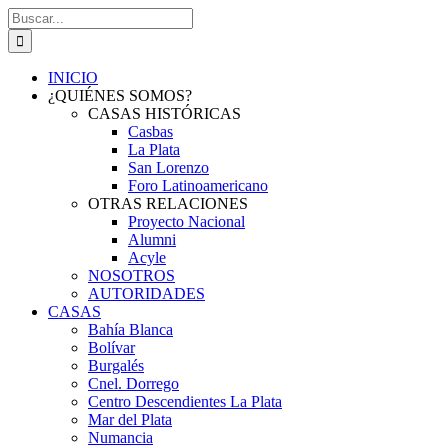
Saltar
Buscar:
al
contenido
INICIO
¿QUIÉNES SOMOS?
CASAS HISTÓRICAS
Casbas
La Plata
San Lorenzo
Foro Latinoamericano
OTRAS RELACIONES
Proyecto Nacional
Alumni
Acyle
NOSOTROS
AUTORIDADES
CASAS
Bahía Blanca
Bolívar
Burgalés
Cnel. Dorrego
Centro Descendientes La Plata
Mar del Plata
Numancia