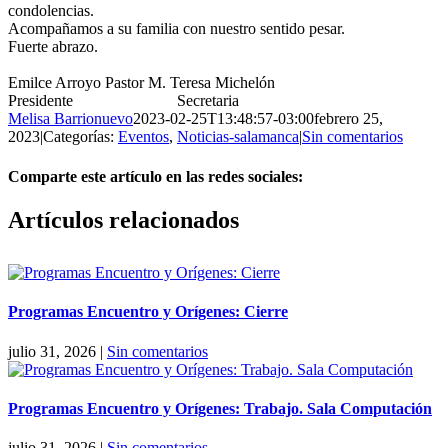
condolencias.
Acompañamos a su familia con nuestro sentido pesar.
Fuerte abrazo.
Emilce Arroyo Pastor M. Teresa Michelón
Presidente Secretaria
Melisa Barrionuevo
2023-02-25T13:48:57-03:00
febrero 25,
2023
|
Categorías:
Eventos
,
Noticias-salamanca
|
Sin comentarios
Comparte este artículo en las redes sociales:
Facebook
X
Reddit
LinkedIn
Pinterest
Vk
Artículos relacionados
Programas Encuentro y Orígenes: Cierre
julio 31, 2026
|
Sin comentarios
Programas Encuentro y Orígenes: Trabajo. Sala Computación
julio 31, 2026
|
Sin comentarios