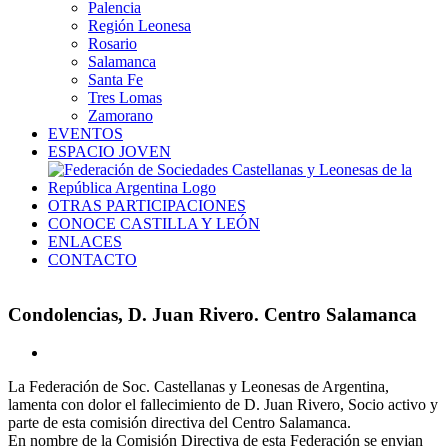
Palencia
Región Leonesa
Rosario
Salamanca
Santa Fe
Tres Lomas
Zamorano
EVENTOS
ESPACIO JOVEN
OTRAS PARTICIPACIONES
CONOCE CASTILLA Y LEÓN
ENLACES
CONTACTO
Condolencias, D. Juan Rivero. Centro Salamanca
Ver
imagen
La Federación de Soc. Castellanas y Leonesas de Argentina,
más
lamenta con dolor el fallecimiento de
D. Juan Rivero, Socio activo y
grande
parte de esta comisión directiva del Centro Salamanca.
En nombre de la Comisión Directiva de esta Federación se envian