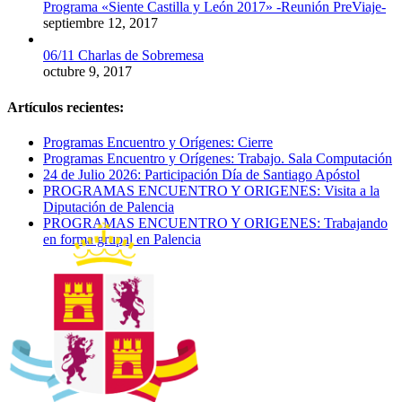
Programa «Siente Castilla y León 2017» -Reunión PreViaje-
septiembre 12, 2017
06/11 Charlas de Sobremesa
octubre 9, 2017
Artículos recientes:
Programas Encuentro y Orígenes: Cierre
Programas Encuentro y Orígenes: Trabajo. Sala Computación
24 de Julio 2026: Participación Día de Santiago Apóstol
PROGRAMAS ENCUENTRO Y ORIGENES: Visita a la
Diputación de Palencia
PROGRAMAS ENCUENTRO Y ORIGENES: Trabajando
en forma grupal en Palencia