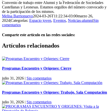
Convenio de trabajo entre Alumni y la Federación de Sociedades
Castellanas y Leonesas. Estamos orgullos del número convocado y
de la participación de los mismos.
Melisa Barrionuevo
2024-03-26T11:22:34-03:00
marzo 26,
2024
|
Categorías:
Espacio joven
,
Eventos
,
Noticias-alumni
|
Sin
comentarios
Comparte este artículo en las redes sociales:
Facebook
X
Reddit
LinkedIn
Pinterest
Vk
Artículos relacionados
Programas Encuentro y Orígenes: Cierre
julio 31, 2026
|
Sin comentarios
Programas Encuentro y Orígenes: Trabajo. Sala Computación
julio 31, 2026
|
Sin comentarios