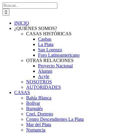
Saltar
Buscar:
al
contenido
INICIO
¿QUIÉNES SOMOS?
CASAS HISTÓRICAS
Casbas
La Plata
San Lorenzo
Foro Latinoamericano
OTRAS RELACIONES
Proyecto Nacional
Alumni
Acyle
NOSOTROS
AUTORIDADES
CASAS
Bahía Blanca
Bolívar
Burgalés
Cnel. Dorrego
Centro Descendientes La Plata
Mar del Plata
Numancia