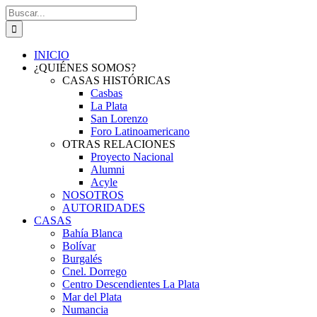
Saltar
Buscar:
al
contenido
INICIO
¿QUIÉNES SOMOS?
CASAS HISTÓRICAS
Casbas
La Plata
San Lorenzo
Foro Latinoamericano
OTRAS RELACIONES
Proyecto Nacional
Alumni
Acyle
NOSOTROS
AUTORIDADES
CASAS
Bahía Blanca
Bolívar
Burgalés
Cnel. Dorrego
Centro Descendientes La Plata
Mar del Plata
Numancia