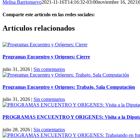
Melisa Barrionuevo
2021-11-16T14:16:32-03:00
noviembre 16, 2021
|
Comparte este artículo en las redes sociales:
Facebook
X
Reddit
LinkedIn
Pinterest
Vk
Artículos relacionados
Programas Encuentro y Orígenes: Cierre
julio 31, 2026
|
Sin comentarios
Programas Encuentro y Orígenes: Trabajo. Sala Computación
julio 31, 2026
|
Sin comentarios
PROGRAMAS ENCUENTRO Y ORIGENES: Visita a la Diputaci
julio 28, 2026
|
Sin comentarios