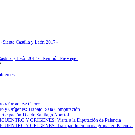
 «Siente Castilla y León 2017»
astilla y León 2017» -Reunión PreViaje-
7
obremesa
o y Orígenes: Cierre
o y Orígenes: Trabajo. Sala Computación
articipación Día de Santiago Apóstol
NTRO Y ORIGENES: Visita a la Diputación de Palencia
NTRO Y ORIGENES: Trabajando en forma grupal en Palencia