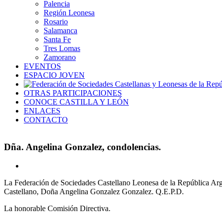
Palencia
Región Leonesa
Rosario
Salamanca
Santa Fe
Tres Lomas
Zamorano
EVENTOS
ESPACIO JOVEN
OTRAS PARTICIPACIONES
CONOCE CASTILLA Y LEÓN
ENLACES
CONTACTO
Dña. Angelina Gonzalez, condolencias.
Ver
imagen
La Federación de Sociedades Castellano Leonesa de la República Arge
más
Castellano, Doña Angelina Gonzalez Gonzalez. Q.E.P.D.
grande
La honorable Comisión Directiva.