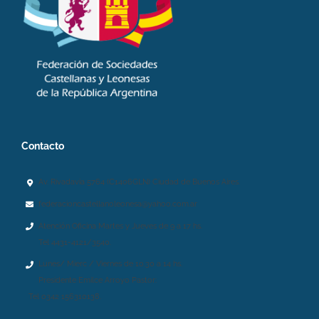
Contacto
Av. Rivadavia 5764 (C1406GLN) Ciudad de Buenos Aires.
federacioncastellanoleonesa@yahoo.com.ar
Atención Oficina Martes y Jueves de 9 a 17 hs.
Tel 4431-4121/3540.
Lunes/ Mierc / Viernes de 10.30 a 14 hs.
Presidente Emilce Arroyo Pastor:
Tel 0342 156310138.