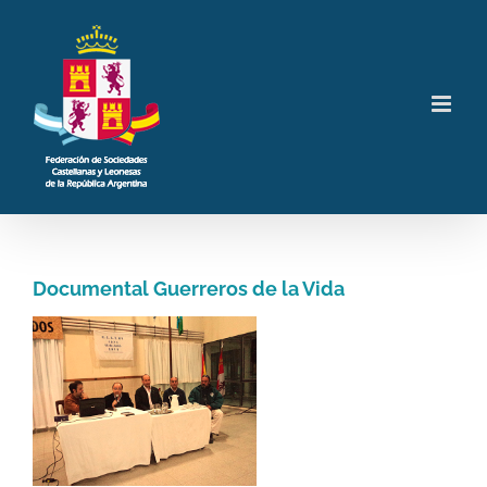
Saltar
al
contenido
Documental Guerreros de la Vida
Ver
imagen
más
grande