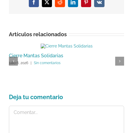
Facebook
X
Reddit
LinkedIn
Pinterest
Vk
Artículos relacionados
Cierre Mantas Solidarias
2
julio 6, 2026
|
Sin comentarios
j
Deja tu comentario
Comentar