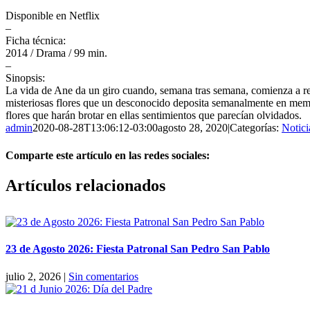
Disponible en Netflix
–
Ficha técnica:
2014 / Drama / 99 min.
–
Sinopsis:
La vida de Ane da un giro cuando, semana tras semana, comienza a re
misteriosas flores que un desconocido deposita semanalmente en memor
flores que harán brotar en ellas sentimientos que parecían olvidados.
admin
2020-08-28T13:06:12-03:00
agosto 28, 2020
|
Categorías:
Notici
Comparte este artículo en las redes sociales:
Facebook
X
Reddit
LinkedIn
Pinterest
Vk
Artículos relacionados
23 de Agosto 2026: Fiesta Patronal San Pedro San Pablo
julio 2, 2026
|
Sin comentarios