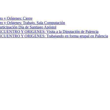
o y Orígenes: Cierre
o y Orígenes: Trabajo. Sala Computación
articipación Día de Santiago Apóstol
NTRO Y ORIGENES: Visita a la Diputación de Palencia
NTRO Y ORIGENES: Trabajando en forma grupal en Palencia