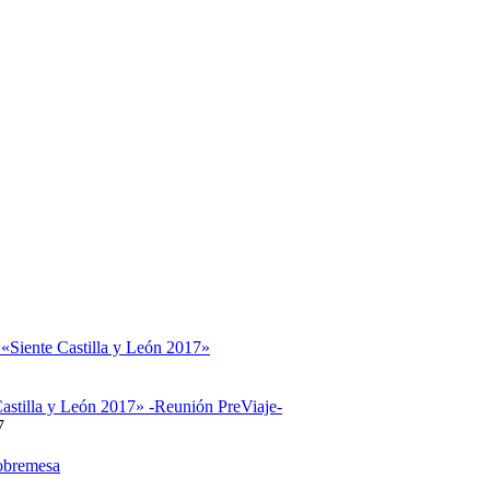
 «Siente Castilla y León 2017»
astilla y León 2017» -Reunión PreViaje-
7
obremesa