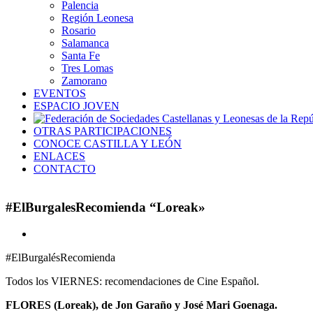
Palencia
Región Leonesa
Rosario
Salamanca
Santa Fe
Tres Lomas
Zamorano
EVENTOS
ESPACIO JOVEN
OTRAS PARTICIPACIONES
CONOCE CASTILLA Y LEÓN
ENLACES
CONTACTO
#ElBurgalesRecomienda “Loreak»
Ver
imagen
#ElBurgalésRecomienda
más
grande
Todos los VIERNES: recomendaciones de Cine Español.
FLORES (Loreak), de Jon Garaño y José Mari Goenaga.