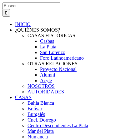
Saltar
Buscar:
al
contenido
INICIO
¿QUIÉNES SOMOS?
CASAS HISTÓRICAS
Casbas
La Plata
San Lorenzo
Foro Latinoamericano
OTRAS RELACIONES
Proyecto Nacional
Alumni
Acyle
NOSOTROS
AUTORIDADES
CASAS
Bahía Blanca
Bolívar
Burgalés
Cnel. Dorrego
Centro Descendientes La Plata
Mar del Plata
Numancia