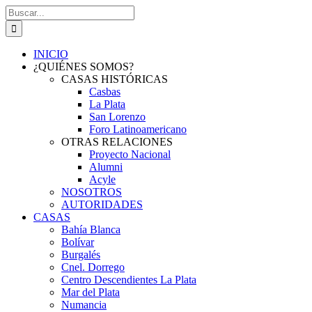
Saltar
Buscar:
al
contenido
INICIO
¿QUIÉNES SOMOS?
CASAS HISTÓRICAS
Casbas
La Plata
San Lorenzo
Foro Latinoamericano
OTRAS RELACIONES
Proyecto Nacional
Alumni
Acyle
NOSOTROS
AUTORIDADES
CASAS
Bahía Blanca
Bolívar
Burgalés
Cnel. Dorrego
Centro Descendientes La Plata
Mar del Plata
Numancia