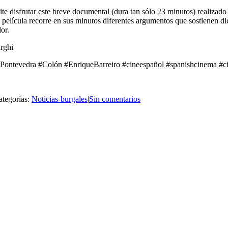
 disfrutar este breve documental (dura tan sólo 23 minutos) realizado e
elícula recorre en sus minutos diferentes argumentos que sostienen dicha
or.
rghi
ntevedra #Colón #EnriqueBarreiro #cineespañol #spanishcinema #c
ategorías:
Noticias-burgales
|
Sin comentarios