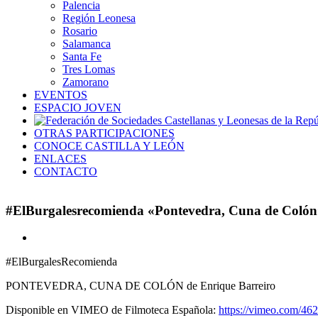
Palencia
Región Leonesa
Rosario
Salamanca
Santa Fe
Tres Lomas
Zamorano
EVENTOS
ESPACIO JOVEN
OTRAS PARTICIPACIONES
CONOCE CASTILLA Y LEÓN
ENLACES
CONTACTO
#ElBurgalesrecomienda «Pontevedra, Cuna de Colón
Ver
imagen
#ElBurgalesRecomienda
más
grande
PONTEVEDRA, CUNA DE COLÓN de Enrique Barreiro
Disponible en VIMEO de Filmoteca Española:
https://vimeo.com/46