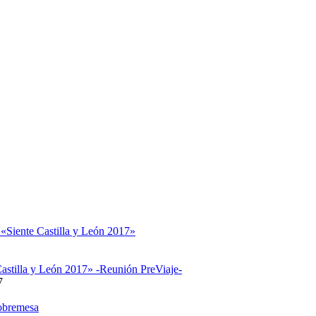
 «Siente Castilla y León 2017»
astilla y León 2017» -Reunión PreViaje-
7
obremesa