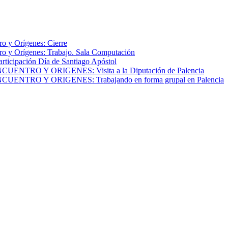
o y Orígenes: Cierre
o y Orígenes: Trabajo. Sala Computación
articipación Día de Santiago Apóstol
NTRO Y ORIGENES: Visita a la Diputación de Palencia
NTRO Y ORIGENES: Trabajando en forma grupal en Palencia