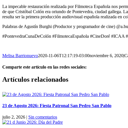
La impecable restauración realizada por Filmoteca Española nos permite
de que Cristóbal Colón era oriundo de Pontevedra, ciudad gallega. La p
resulta ser la primera producción audiovisual española realizada en col
Palabras de Agustín Burghi (Productor y programador de cine) @a.bu
#PontevedraCunaDeColón #FilmotecaEspañola #CineDoré #ICAA #Po
Melisa Barrionuevo
2020-11-06T12:17:19-03:00
noviembre 6, 2020
|
C
Comparte este artículo en las redes sociales:
Facebook
X
Reddit
LinkedIn
Pinterest
Vk
Artículos relacionados
23 de Agosto 2026: Fiesta Patronal San Pedro San Pablo
julio 2, 2026
|
Sin comentarios