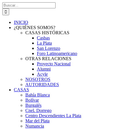
Saltar
Buscar:
al
contenido
INICIO
¿QUIÉNES SOMOS?
CASAS HISTÓRICAS
Casbas
La Plata
San Lorenzo
Foro Latinoamericano
OTRAS RELACIONES
Proyecto Nacional
Alumni
Acyle
NOSOTROS
AUTORIDADES
CASAS
Bahía Blanca
Bolívar
Burgalés
Cnel. Dorrego
Centro Descendientes La Plata
Mar del Plata
Numancia