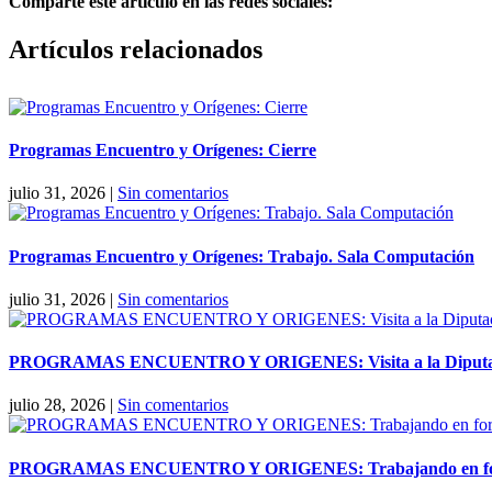
Comparte este artículo en las redes sociales:
Facebook
X
Reddit
LinkedIn
Pinterest
Vk
Artículos relacionados
Programas Encuentro y Orígenes: Cierre
julio 31, 2026
|
Sin comentarios
Programas Encuentro y Orígenes: Trabajo. Sala Computación
julio 31, 2026
|
Sin comentarios
PROGRAMAS ENCUENTRO Y ORIGENES: Visita a la Diputaci
julio 28, 2026
|
Sin comentarios
PROGRAMAS ENCUENTRO Y ORIGENES: Trabajando en forma