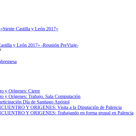
 «Siente Castilla y León 2017»
astilla y León 2017» -Reunión PreViaje-
7
obremesa
o y Orígenes: Cierre
o y Orígenes: Trabajo. Sala Computación
articipación Día de Santiago Apóstol
NTRO Y ORIGENES: Visita a la Diputación de Palencia
NTRO Y ORIGENES: Trabajando en forma grupal en Palencia