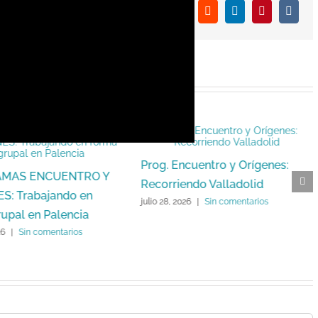
ales:
Facebook
X
Reddit
LinkedIn
Pinterest
Vk
Prog. Encuentro y Orígenes:
MAS ENCUENTRO Y
Recorriendo Valladolid
S: Trabajando en
julio 28, 2026
|
Sin comentarios
upal en Palencia
26
|
Sin comentarios