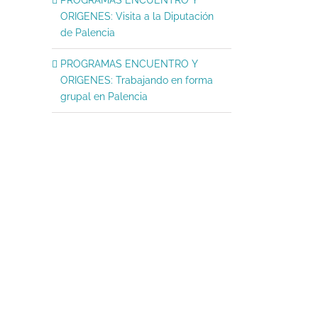
ORIGENES: Visita a la Diputación
de Palencia
PROGRAMAS ENCUENTRO Y
ORIGENES: Trabajando en forma
grupal en Palencia
Programas Encuentro y
Programas Encuentro 
Orígenes: Cierre
Orígenes: Trabajo. Sala
Computación
julio 31, 2026
|
Sin comentarios
julio 31, 2026
|
Sin comentario