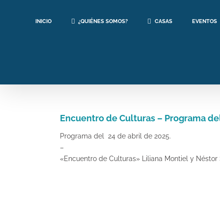
Saltar
al
INICIO
¿QUIÉNES SOMOS?
CASAS
EVENTOS
contenido
Encuentro de Culturas – Programa de
Programa del 24 de abril de 2025.
–
«Encuentro de Culturas» Liliana Montiel y Néstor 