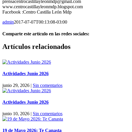
prensacentrocastillayleonmdp@gmail.com
www.centrocastillayleonmdp.blogspot.com
Facebook :Centro Castilla León Mdp
admin
2017-07-07T00:13:08-03:00
Comparte este artículo en las redes sociales:
Facebook
X
Reddit
LinkedIn
Pinterest
Vk
Artículos relacionados
Actividades Junio 2026
junio 29, 2026
|
Sin comentarios
Actividades Junio 2026
junio 10, 2026
|
Sin comentarios
19 de Mayo 2026: Te Canasta