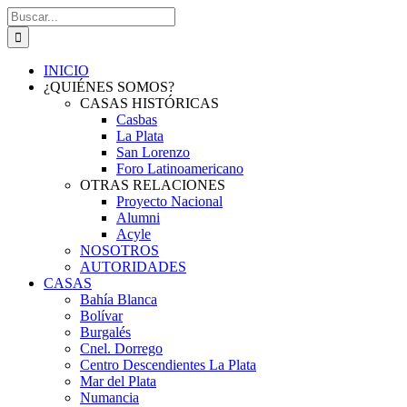
Saltar
Buscar:
al
contenido
INICIO
¿QUIÉNES SOMOS?
CASAS HISTÓRICAS
Casbas
La Plata
San Lorenzo
Foro Latinoamericano
OTRAS RELACIONES
Proyecto Nacional
Alumni
Acyle
NOSOTROS
AUTORIDADES
CASAS
Bahía Blanca
Bolívar
Burgalés
Cnel. Dorrego
Centro Descendientes La Plata
Mar del Plata
Numancia