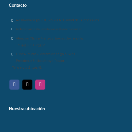
Contacto
Av. Rivadavia 5764 (C1406GLN) Ciudad de Buenos Aires.
federacioncastellanoleonesa@yahoo.com.ar
Atención Oficina Martes y Jueves de 9 a 17 hs.
Tel 4431-4121/3540.
Lunes/ Mierc / Viernes de 10.30 a 14 hs.
Presidente Emilce Arroyo Pastor:
Tel 0342 156310138.
Nuestra ubicación