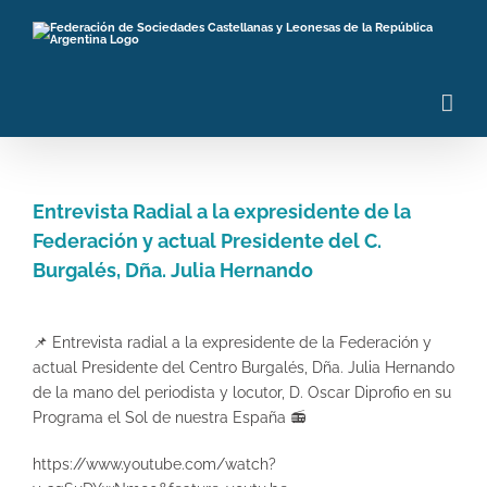
Saltar
al
contenido
Entrevista Radial a la expresidente de la
Federación y actual Presidente del C.
Burgalés, Dña. Julia Hernando
Ver
imagen
📌
Entrevista radial a la expresidente de la Federación y
más
actual Presidente del Centro Burgalés, Dña. Julia Hernando
grande
de la mano del periodista y locutor, D. Oscar Diprofio en su
Programa el Sol de nuestra España
📻
https://www.youtube.com/watch?