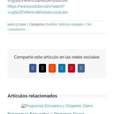
v=2gSuDYwNmc0&feature=youtu.be
https://www.youtube.com/watch?
v=2gSuDYwNmc0&feature=youtu.be
junio 17, 2020
|
Categorías:
Eventos
,
Noticias-burgales
|
Sin
comentarios
Comparte este artículo en las redes sociales:
Facebook
X
Reddit
LinkedIn
Pinterest
Vk
Artículos relacionados