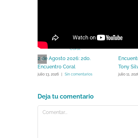
Artículos relacionados
2 de Agosto 2026: 2do.
Encuent
Encuentro Coral
Tony Sil
julio 13, 2026
|
Sin comentarios
julio 11, 202
Deja tu comentario
Comentar