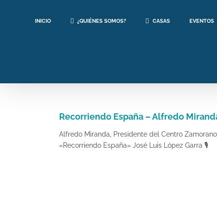
Saltar
al
INICIO
¿QUIÉNES SOMOS?
CASAS
EVENTOS
contenido
Recorriendo España – Alfredo Mirand
Alfredo Miranda, Presidente del Centro Zamorano
«Recorriendo España» José Luis López Garra 🎙