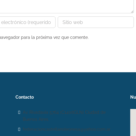
 navegador para la próxima vez que comente.
Contacto
Nu
Av. Rivadavia 5764 (C1406GLN) Ciudad de
Buenos Aires.
federacioncastellanoleonesa@yahoo.com.ar