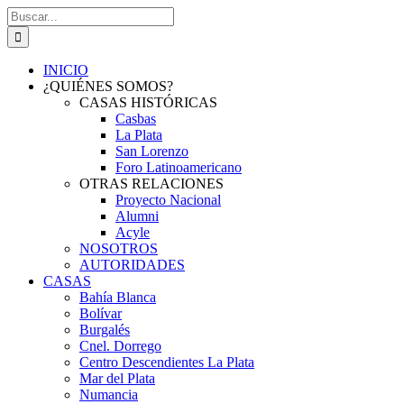
Saltar
Buscar:
al
contenido
INICIO
¿QUIÉNES SOMOS?
CASAS HISTÓRICAS
Casbas
La Plata
San Lorenzo
Foro Latinoamericano
OTRAS RELACIONES
Proyecto Nacional
Alumni
Acyle
NOSOTROS
AUTORIDADES
CASAS
Bahía Blanca
Bolívar
Burgalés
Cnel. Dorrego
Centro Descendientes La Plata
Mar del Plata
Numancia