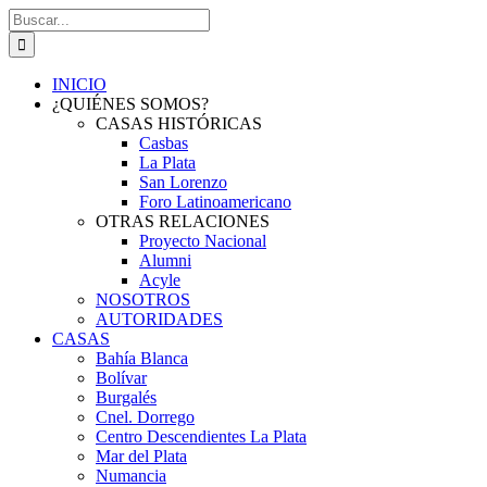
Saltar
Buscar:
al
contenido
INICIO
¿QUIÉNES SOMOS?
CASAS HISTÓRICAS
Casbas
La Plata
San Lorenzo
Foro Latinoamericano
OTRAS RELACIONES
Proyecto Nacional
Alumni
Acyle
NOSOTROS
AUTORIDADES
CASAS
Bahía Blanca
Bolívar
Burgalés
Cnel. Dorrego
Centro Descendientes La Plata
Mar del Plata
Numancia