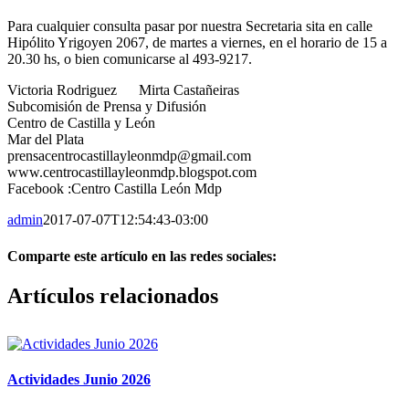
Para cualquier consulta pasar por nuestra Secretaria sita en calle
Hipólito Yrigoyen 2067, de martes a viernes, en el horario de 15 a
20.30 hs, o bien comunicarse al 493-9217.
Victoria Rodriguez Mirta Castañeiras
Subcomisión de Prensa y Difusión
Centro de Castilla y León
Mar del Plata
prensacentrocastillayleonmdp@gmail.com
www.centrocastillayleonmdp.blogspot.com
Facebook :Centro Castilla León Mdp
admin
2017-07-07T12:54:43-03:00
Comparte este artículo en las redes sociales:
Facebook
X
Reddit
LinkedIn
Pinterest
Vk
Artículos relacionados
Actividades Junio 2026