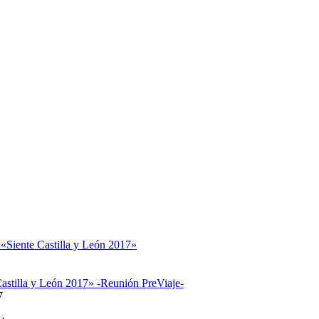
 «Siente Castilla y León 2017»
astilla y León 2017» -Reunión PreViaje-
7