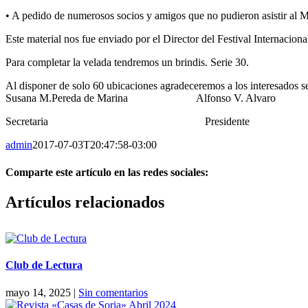
• A pedido de numerosos socios y amigos que no pudieron asistir al M
Este material nos fue enviado por el Director del Festival Internacion
Para completar la velada tendremos un brindis. Serie 30.
Al disponer de solo 60 ubicaciones agradeceremos a los interesados se
Susana M.Pereda de Marina Alfonso V. Alvaro
Secretaria Presidente
admin
2017-07-03T20:47:58-03:00
Comparte este artículo en las redes sociales:
Facebook
X
Reddit
LinkedIn
Pinterest
Vk
Artículos relacionados
Club de Lectura
mayo 14, 2025
|
Sin comentarios