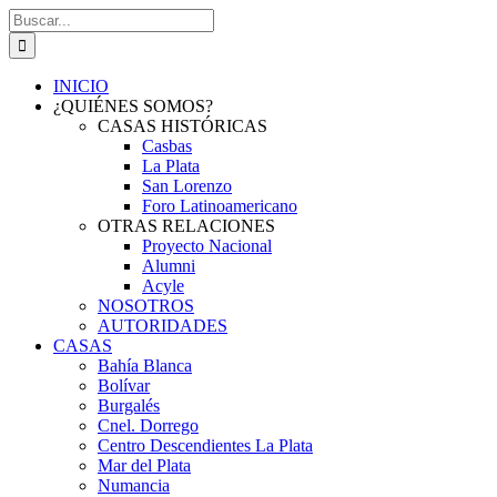
Saltar
Buscar:
al
contenido
INICIO
¿QUIÉNES SOMOS?
CASAS HISTÓRICAS
Casbas
La Plata
San Lorenzo
Foro Latinoamericano
OTRAS RELACIONES
Proyecto Nacional
Alumni
Acyle
NOSOTROS
AUTORIDADES
CASAS
Bahía Blanca
Bolívar
Burgalés
Cnel. Dorrego
Centro Descendientes La Plata
Mar del Plata
Numancia