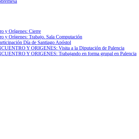
obremesa
o y Orígenes: Cierre
o y Orígenes: Trabajo. Sala Computación
articipación Día de Santiago Apóstol
NTRO Y ORIGENES: Visita a la Diputación de Palencia
NTRO Y ORIGENES: Trabajando en forma grupal en Palencia