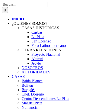
Saltar
Buscar:
al
contenido
INICIO
¿QUIÉNES SOMOS?
CASAS HISTÓRICAS
Casbas
La Plata
San Lorenzo
Foro Latinoamericano
OTRAS RELACIONES
Proyecto Nacional
Alumni
Acyle
NOSOTROS
AUTORIDADES
CASAS
Bahía Blanca
Bolívar
Burgalés
Cnel. Dorrego
Centro Descendientes La Plata
Mar del Plata
Numancia