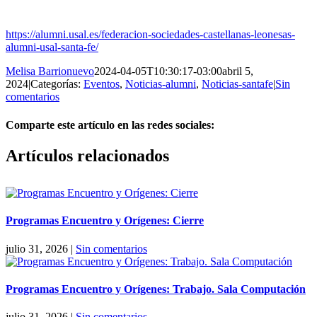
https://alumni.usal.es/federacion-sociedades-castellanas-leonesas-
alumni-usal-santa-fe/
Melisa Barrionuevo
2024-04-05T10:30:17-03:00
abril 5,
2024
|
Categorías:
Eventos
,
Noticias-alumni
,
Noticias-santafe
|
Sin
comentarios
Comparte este artículo en las redes sociales:
Facebook
X
Reddit
LinkedIn
Pinterest
Vk
Artículos relacionados
Programas Encuentro y Orígenes: Cierre
julio 31, 2026
|
Sin comentarios
Programas Encuentro y Orígenes: Trabajo. Sala Computación
julio 31, 2026
|
Sin comentarios