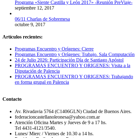
Programa «Siente Castilla y León 2017» -Reunión PreViaje-
septiembre 12, 2017
06/11 Charlas de Sobremesa
octubre 9, 2017
Artículos recientes:
Programas Encuentro y Orígenes: Cierre
Programas Encuentro y Orígenes: Trabajo. Sala Computación
24 de Julio 2026: Participación Día de Santiago Apóstol
PROGRAMAS ENCUENTRO Y ORIGENES: Visita a la
Diputación de Palencia
PROGRAMAS ENCUENTRO Y ORIGENES: Trabajando
en forma grupal en Palencia
Contacto
Av. Rivadavia 5764 (C1406GLN) Ciudad de Buenos Aires.
federacioncastellanoleonesa@yahoo.com.ar
Atención Oficina Martes y Jueves de 9 a 17 hs.
Tel 4431-4121/3540.
Lunes/ Mierc / Viernes de 10.30 a 14 hs.