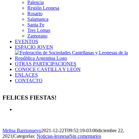
Palencia
Región Leonesa
Rosario
Salamanca
Santa Fe
Tres Lomas
Zamorano
EVENTOS
ESPACIO JOVEN
OTRAS PARTICIPACIONES
CONOCE CASTILLA Y LEÓN
ENLACES
CONTACTO
FELICES FIESTAS!
Ver
imagen
más
grande
Melisa Barrionuevo
2021-12-22T09:52:19-03:00
diciembre 22,
2021
|
Categorías:
Noticias-leonesa
|
Sin comentarios