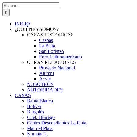
Saltar
Buscar:
al
contenido
INICIO
¿QUIÉNES SOMOS?
CASAS HISTÓRICAS
Casbas
La Plata
San Lorenzo
Foro Latinoamericano
OTRAS RELACIONES
Proyecto Nacional
Alumni
Acyle
NOSOTROS
AUTORIDADES
CASAS
Bahía Blanca
Bolívar
Burgalés
Cnel. Dorrego
Centro Descendientes La Plata
Mar del Plata
Numancia