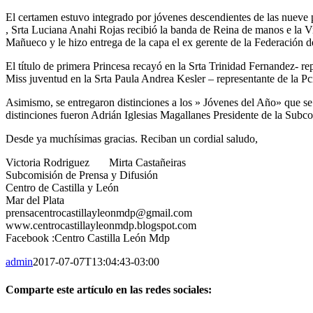
El certamen estuvo integrado por jóvenes descendientes de las nueve p
, Srta Luciana Anahi Rojas recibió la banda de Reina de manos e la V
Mañueco y le hizo entrega de la capa el ex gerente de la Federación
El título de primera Princesa recayó en la Srta Trinidad Fernandez- r
Miss juventud en la Srta Paula Andrea Kesler – representante de la P
Asimismo, se entregaron distinciones a los » Jóvenes del Año» que se 
distinciones fueron Adrián Iglesias Magallanes Presidente de la Sub
Desde ya muchísimas gracias. Reciban un cordial saludo,
Victoria Rodriguez Mirta Castañeiras
Subcomisión de Prensa y Difusión
Centro de Castilla y León
Mar del Plata
prensacentrocastillayleonmdp@gmail.com
www.centrocastillayleonmdp.blogspot.com
Facebook :Centro Castilla León Mdp
admin
2017-07-07T13:04:43-03:00
Comparte este artículo en las redes sociales: