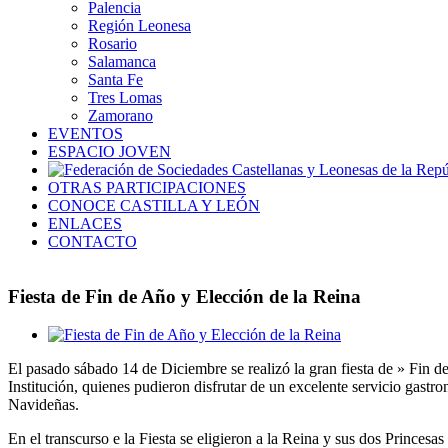
Palencia
Región Leonesa
Rosario
Salamanca
Santa Fe
Tres Lomas
Zamorano
EVENTOS
ESPACIO JOVEN
OTRAS PARTICIPACIONES
CONOCE CASTILLA Y LEÓN
ENLACES
CONTACTO
Fiesta de Fin de Año y Elección de la Reina
Ver
imagen
El pasado sábado 14 de Diciembre se realizó la gran fiesta de » Fin d
más
Institución, quienes pudieron disfrutar de un excelente servicio gastr
grande
Navideñas.
En el transcurso e la Fiesta se eligieron a la Reina y sus dos Princes