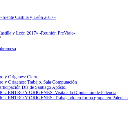
 «Siente Castilla y León 2017»
astilla y León 2017» -Reunión PreViaje-
7
obremesa
o y Orígenes: Cierre
o y Orígenes: Trabajo. Sala Computación
articipación Día de Santiago Apóstol
NTRO Y ORIGENES: Visita a la Diputación de Palencia
NTRO Y ORIGENES: Trabajando en forma grupal en Palencia