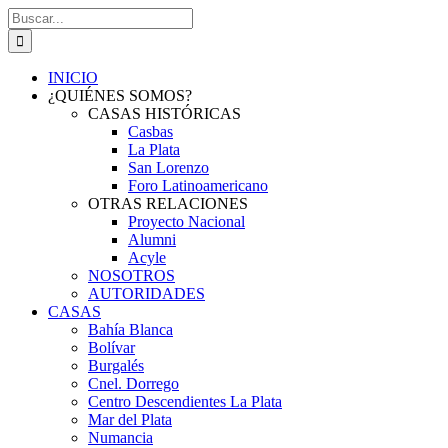
Saltar
Buscar:
al
contenido
INICIO
¿QUIÉNES SOMOS?
CASAS HISTÓRICAS
Casbas
La Plata
San Lorenzo
Foro Latinoamericano
OTRAS RELACIONES
Proyecto Nacional
Alumni
Acyle
NOSOTROS
AUTORIDADES
CASAS
Bahía Blanca
Bolívar
Burgalés
Cnel. Dorrego
Centro Descendientes La Plata
Mar del Plata
Numancia